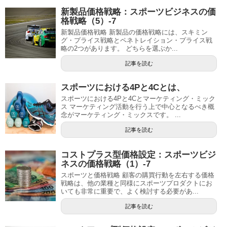
新製品価格戦略：スポーツビジネスの価
格戦略（5）-7
新製品価格戦略 新製品の価格戦略には、スキミン
グ・プライス戦略とペネトレイション・プライス戦
略の2つがあります。 どちらを選ぶか...
記事を読む
スポーツにおける4Pと4Cとは、
スポーツにおける4Pと4Cとマーケティング・ミック
ス マーケティング活動を行う上で中心となるべき概
念がマーケティング・ミックスです。 ...
記事を読む
コストプラス型価格設定：スポーツビジ
ネスの価格戦略（1）-7
スポーツと価格戦略 顧客の購買行動を左右する価格
戦略は、他の業種と同様にスポーツプロダクトにお
いても非常に重要で、よく検討する必要があ...
記事を読む