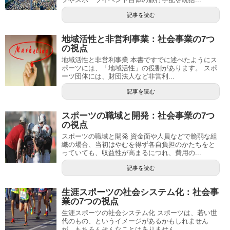
記事を読む
地域活性と非営利事業：社会事業の7つ
の視点
地域活性と非営利事業 本書ですでに述べたようにス
ポーツには、「地域活性」の役割があります。 スポ
ーツ団体には、財団法人など非営利...
記事を読む
スポーツの職域と開発：社会事業の7つ
の視点
スポーツの職域と開発 資金面や人員などで脆弱な組
織の場合、当初はやむを得ず各自負担のかたちをと
っていても、収益性が高まるにつれ、費用の...
記事を読む
生涯スポーツの社会システム化：社会事
業の7つの視点
生涯スポーツの社会システム化 スポーツは、若い世
代のもの、というイメージがあるかもしれません
が、もちろんそんなことはありません。 ...