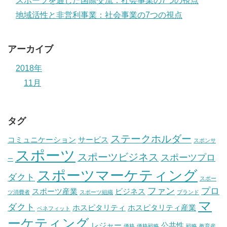
スポーツを通じた国際交流：社会事業の7つの視点
地域活性と非営利事業：社会事業の7つの視点
アーカイブ
2018年
11月
タグ
ステークホルダー
コミュニケーション
サービス
スポンサ
スポーツ
スポーツビジネス
スポーツプロ
ー
スポーツマーケティング
ダクト
スポー
ファン
プロ
スポーツ産業
ビジネス
ツ消費者
スポーツ組織
ブランド
マ
ダクト
ホスピタリティ
ホスピタリティ産業
ベネフィット
ーケティング
レジャー
公共性
価格
価格戦略
戦略
教育産