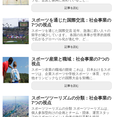
ツも、普及と振興に努めていること...
記事を読む
スポーツを通じた国際交流：社会事業の
7つの視点
スポーツを通じた国際交流 近年、急激に若い人々の
留学が減少しています。 各国の出来事が世界的規模
で広がるグローバル化が進む中、ど...
記事を読む
スポーツ産業と職域：社会事業の7つの
視点
スポーツ産業の職域の開発 これは、日本おけるスポ
ーツは、企業スポーツや学校スポーツ・体育、その
他オリンピックなどの国際大会を契機に...
記事を読む
スポーツツーリズムの分類：社会事業の
7つの視点
スポーツツーリズムの分類 スポーツツーリズムは、
個人参加型向けの企画とチーム・団体、運営スタッ
フやスポーツイベント自体の旅行手配を統括...