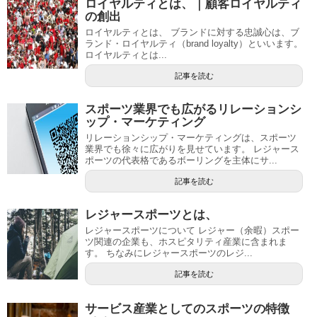
ロイヤルティとは、｜顧客ロイヤルティ
の創出
ロイヤルティとは、 ブランドに対する忠誠心は、ブ
ランド・ロイヤルティ（brand loyalty）といいます。
ロイヤルティとは...
記事を読む
スポーツ業界でも広がるリレーションシ
ップ・マーケティング
リレーションシップ・マーケティングは、スポーツ
業界でも徐々に広がりを見せています。 レジャース
ポーツの代表格であるボーリングを主体にサ...
記事を読む
レジャースポーツとは、
レジャースポーツについて レジャー（余暇）スポー
ツ関連の企業も、ホスピタリティ産業に含まれま
す。 ちなみにレジャースポーツのレジ...
記事を読む
サービス産業としてのスポーツの特徴