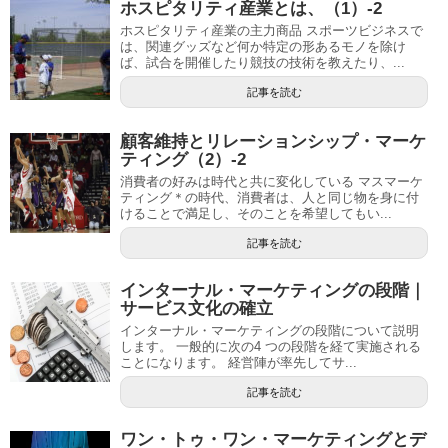
ホスピタリティ産業とは、（1）-2
ホスピタリティ産業の主力商品 スポーツビジネスで
は、関連グッズなど何か特定の形あるモノを除け
ば、試合を開催したり競技の技術を教えたり、...
記事を読む
顧客維持とリレーションシップ・マーケ
ティング（2）-2
消費者の好みは時代と共に変化している マスマーケ
ティング＊の時代、消費者は、人と同じ物を身に付
けることで満足し、そのことを希望してもい...
記事を読む
インターナル・マーケティングの段階｜
サービス文化の確立
インターナル・マーケティングの段階について説明
します。 一般的に次の4 つの段階を経て実施される
ことになります。 経営陣が率先してサ...
記事を読む
ワン・トゥ・ワン・マーケティングとデ